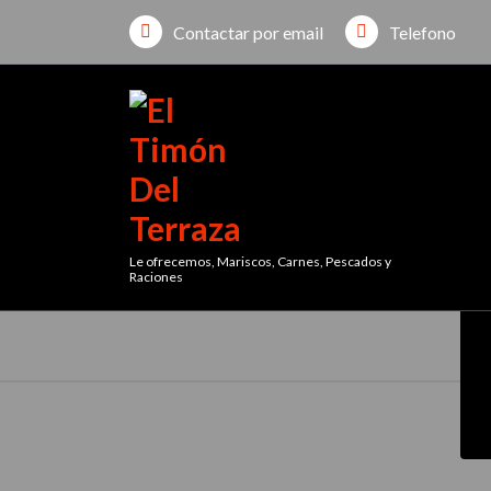
Skip
Contactar por email
Telefono
to
content
Le ofrecemos, Mariscos, Carnes, Pescados y
Raciones