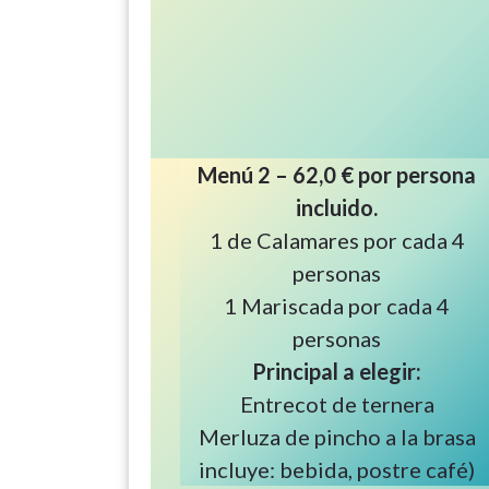
Menú 2 – 62,0 € por persona
incluido.
1 de Calamares por cada 4
personas
1 Mariscada por cada 4
personas
Principal a elegir:
Entrecot de ternera
Merluza de pincho a la brasa
incluye: bebida, postre café)